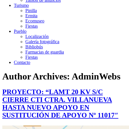
Tablón de anuncios
Turismo
Pinilla
Ermita
Ecomuseo
Fiestas
Pueblo
Localización
Galería fotográfica
Bibliobús
Farmacias de guardia
Fiestas
Contacto
Author Archives: AdminWebs
PROYECTO: “LAMT 20 KV S/C
CIERRE CTI CTRA. VILLANUEVA
HASTA NUEVO APOYO EN
SUSTITUCIÓN DE APOYO Nº 11017″